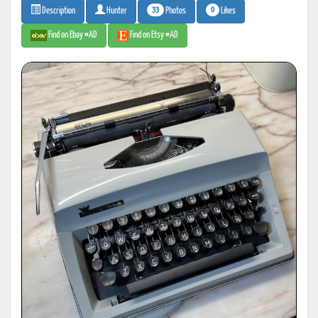
33
0
Photos
Likes
Description
Hunter
Find on Ebay #AD
Find on Etsy #AD