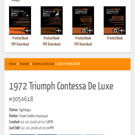
•
Shops
Printed Book
Printed Book
Printed Book
Printed Book
PDF Download
PDF Download
PDF Download
Home
»
Triumph
»
Contessa De Luxe
» 1972 #3054618
1972 Triumph Contessa De Luxe
#3054618
Status:
Sightings
Hunter:
Paulo Coelho
(PauloType)
Created:
02-24-2026 at 02:58PM
Last Edit:
02-24-2026 at 03:00PM