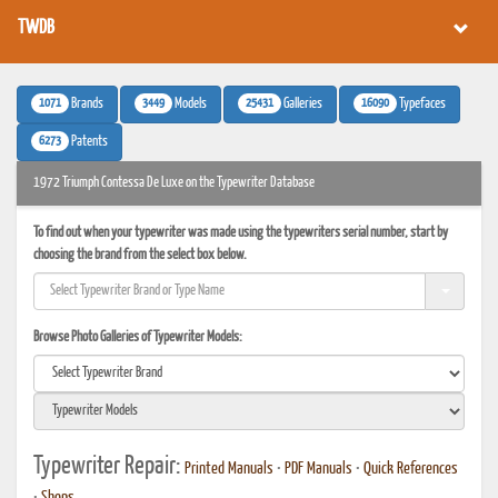
TWDB
1071
3449
25431
16090
Brands
Models
Galleries
Typefaces
6273
Patents
1972 Triumph Contessa De Luxe on the Typewriter Database
To find out when your typewriter was made using the typewriters serial number, start by
choosing the brand from the select box below.
Browse Photo Galleries of Typewriter Models:
Typewriter Repair:
Printed Manuals
•
PDF Manuals
•
Quick References